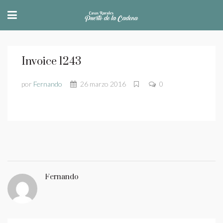
Invoice 1243
por
Fernando
26 marzo 2016
0
Fernando