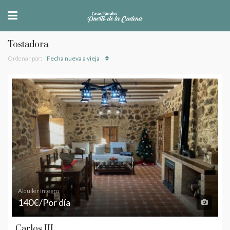
Tostadora
Ordenar por:
Fecha nueva a vieja
Alquiler integro
140€/Por día
Carlos III